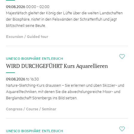
09.08.2026
00:00 - 02:00
Majestätisch gleitet der König der Lüfte über die weiten Landschaften
der Biosphäre, nistet in den Felswänden der Schrattenfluh und jagt
blitzschnell seine Beute.
Excursion / Guided tour
i
UNESCO BIOSPHÄRE ENTLEBUCH
WIRD DURCHGEFÜHRT Kurs Aquarellieren
09.08.2026
to 16:30
Nature-Sketching-Kurs draussen – Sie erlernen und üben Skizzier- und
Aquarelltechniken, mit denen Sie die abwechslungsreiche Moor- und
Berglandschaft Sörenbergs ins Bild setzen.
Congress / Course / Seminar
i
UNESCO BIOSPHÄRE ENTLEBUCH