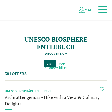
To the main content
To the mobile navigation
To search
To the footer
To the sitemap
Navigating
Quick
the
navigation
MAP
Swiss
parks
network
UNESCO BIOSPHERE
ENTLEBUCH
DISCOVER NOW
LIST
MAP
Show filter
a
381 OFFERS
i
UNESCO BIOSPHÄRE ENTLEBUCH
#schrattengenuss - Hike with a View & Culinary
Delights