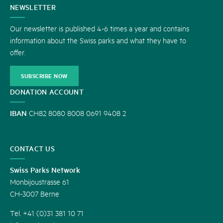
CONTACT
NEWSLETTER
US
Our newsletter is published 4-6 times a year and contains
information about the Swiss parks and what they have to
offer.
SUBSCRIBE NOW
DONATION ACCOUNT
IBAN
CH82 8080 8008 0691 9408 2
CONTACT US
Swiss Parks Network
Monbijoustrasse 61
CH-3007 Berne
Tel. +41 (0)31 381 10 71