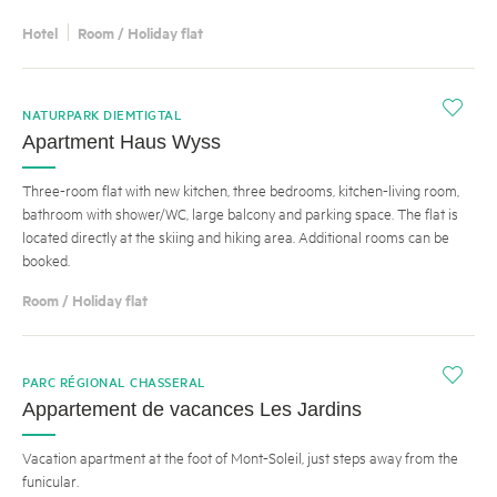
Hotel
Room / Holiday flat
i
NATURPARK DIEMTIGTAL
Apartment Haus Wyss
Three-room flat with new kitchen, three bedrooms, kitchen-living room,
bathroom with shower/WC, large balcony and parking space. The flat is
located directly at the skiing and hiking area. Additional rooms can be
booked.
Room / Holiday flat
i
PARC RÉGIONAL CHASSERAL
Appartement de vacances Les Jardins
Vacation apartment at the foot of Mont-Soleil, just steps away from the
funicular.