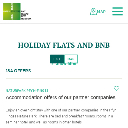
To the main content
To the mobile navigation
To search
To the footer
To the sitemap
Navigating
Quick
the
navigation
MAP
Swiss
parks
network
HOLIDAY FLATS AND BNB
LIST
MAP
Show filter
a
184 OFFERS
i
NATURPARK PFYN-FINGES
Accommodation offers of our partner companies
Enjoy an overnight stay with one of our partner companies in the Pfyn-
Finges Nature Park. There are bed and breakfast rooms, rooms in a
seminar hotel, and well as rooms in other hotels.