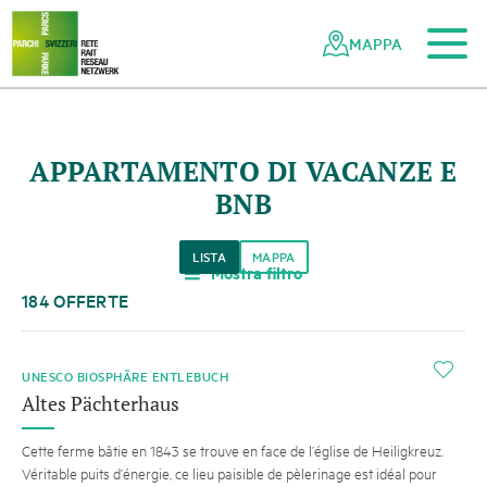
Al contenuto principale
Alla navigazione mobile
Alla ricerca
Al piè di pagina
Alla mappa del sito
Navigazione
Navigazione
nella
rapida
MAPPA
rete
dei
parchi
svizzeri
APPARTAMENTO DI VACANZE E
BNB
LISTA
MAPPA
Mostra filtro
a
184 OFFERTE
i
UNESCO BIOSPHÄRE ENTLEBUCH
Altes Pächterhaus
Cette ferme bâtie en 1843 se trouve en face de l’église de Heiligkreuz.
Véritable puits d’énergie, ce lieu paisible de pèlerinage est idéal pour