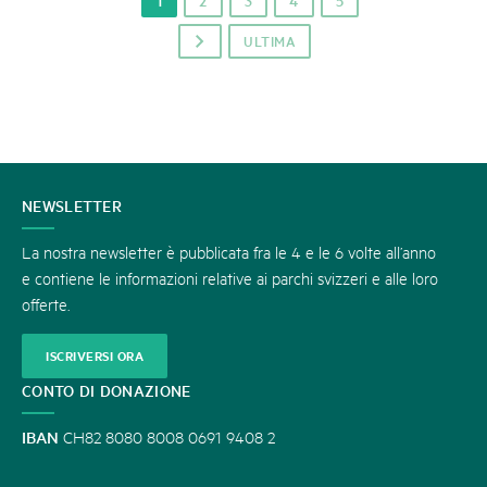
1
2
3
4
5
ULTIMA
p
CONTATTATECI
NEWSLETTER
La nostra newsletter è pubblicata fra le 4 e le 6 volte all’anno
e contiene le informazioni relative ai parchi svizzeri e alle loro
offerte.
ISCRIVERSI ORA
CONTO DI DONAZIONE
IBAN
CH82 8080 8008 0691 9408 2