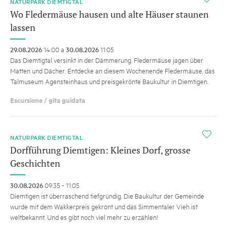
NATURPARK DIEMTIGTAL
Wo Fledermäuse hausen und alte Häuser staunen
lassen
29.08.2026
14:00 a
30.08.2026
11:05
Das Diemtigtal versinkt in der Dämmerung. Fledermäuse jagen über
Matten und Dächer. Entdecke an diesem Wochenende Fledermäuse, das
Talmuseum Agensteinhaus und preisgekrönte Baukultur in Diemtigen.
Escursione / gita guidata
i
NATURPARK DIEMTIGTAL
Dorfführung Diemtigen: Kleines Dorf, grosse
Geschichten
30.08.2026
09:35 - 11:05
Diemtigen ist überraschend tiefgründig. Die Baukultur der Gemeinde
wurde mit dem Wakkerpreis gekrönt und das Simmentaler Vieh ist
weltbekannt. Und es gibt noch viel mehr zu erzählen!