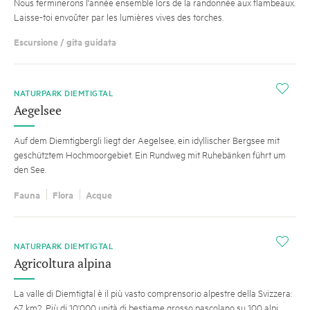
Nous terminerons l'année ensemble lors de la randonnée aux flambeaux.
Laisse-toi envoûter par les lumières vives des torches.
Escursione / gita guidata
i
NATURPARK DIEMTIGTAL
Aegelsee
Auf dem Diemtigbergli liegt der Aegelsee, ein idyllischer Bergsee mit
geschütztem Hochmoorgebiet. Ein Rundweg mit Ruhebänken führt um
den See.
Fauna
Flora
Acque
i
NATURPARK DIEMTIGTAL
Agricoltura alpina
La valle di Diemtigtal è il più vasto comprensorio alpestre della Svizzera:
67 km2. Più di 10'000 unità di bestiame grosso pascolano su 100 alpi.