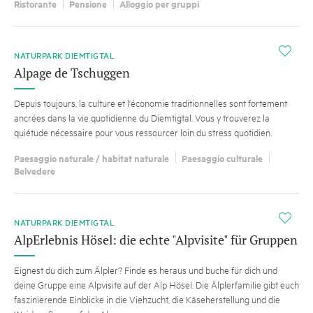
Ristorante
Pensione
Alloggio per gruppi
i
NATURPARK DIEMTIGTAL
Alpage de Tschuggen
Depuis toujours, la culture et l'économie traditionnelles sont fortement
ancrées dans la vie quotidienne du Diemtigtal. Vous y trouverez la
quiétude nécessaire pour vous ressourcer loin du stress quotidien.
Paesaggio naturale / habitat naturale
Paesaggio culturale
Belvedere
i
NATURPARK DIEMTIGTAL
AlpErlebnis Hösel: die echte "Alpvisite" für Gruppen
Eignest du dich zum Älpler? Finde es heraus und buche für dich und
deine Gruppe eine Alpvisite auf der Alp Hösel. Die Älplerfamilie gibt euch
faszinierende Einblicke in die Viehzucht, die Käseherstellung und die