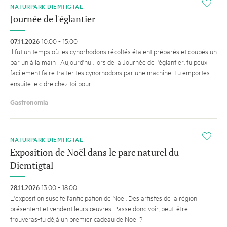
i
NATURPARK DIEMTIGTAL
Journée de l'églantier
07.11.2026
10:00 - 15:00
Il fut un temps où les cynorhodons récoltés étaient préparés et coupés un
par un à la main ! Aujourd'hui, lors de la Journée de l'églantier, tu peux
facilement faire traiter tes cynorhodons par une machine. Tu emportes
ensuite le cidre chez toi pour
Gastronomia
i
NATURPARK DIEMTIGTAL
Exposition de Noël dans le parc naturel du
Diemtigtal
28.11.2026
13:00 - 18:00
L'exposition suscite l'anticipation de Noël. Des artistes de la région
présentent et vendent leurs œuvres. Passe donc voir, peut-être
trouveras-tu déjà un premier cadeau de Noël ?