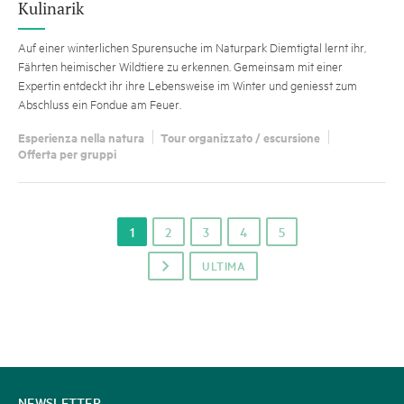
Kulinarik
Auf einer winterlichen Spurensuche im Naturpark Diemtigtal lernt ihr,
Fährten heimischer Wildtiere zu erkennen. Gemeinsam mit einer
Expertin entdeckt ihr ihre Lebensweise im Winter und geniesst zum
Abschluss ein Fondue am Feuer.
Esperienza nella natura
Tour organizzato / escursione
Offerta per gruppi
1
2
3
4
5
ULTIMA
p
CONTATTATECI
NEWSLETTER