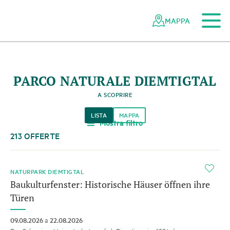
Al contenuto principale
Alla navigazione mobile
Alla ricerca
Al piè di pagina
Alla mappa del sito
Navigazione
Navigazione
nella
rapida
MAPPA
rete
dei
parchi
svizzeri
PARCO NATURALE DIEMTIGTAL
A SCOPRIRE
LISTA
MAPPA
Mostra filtro
a
213 OFFERTE
i
NATURPARK DIEMTIGTAL
Baukulturfenster: Historische Häuser öffnen ihre
Türen
09.08.2026
a
22.08.2026