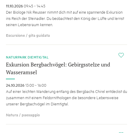
11.10.2026
09:45 - 14:45
Der Biologe Nik Reusser nimmt dich mit auf eine spannende Exkursion
ins Reich der Steinadler. Du beobachtest den König der Lüfte und lernst
seinen Lebensraum kennen.
Escursione / gita guidata
i
NATURPARK DIEMTIGTAL
Exkursion Bergbachvögel: Gebirgsstelze und
Wasseramsel
24.10.2026
13:00 - 16:00
Auf einer leichten Wanderung entlang des Bergbachs Chirel entdeckst du
zusammen mit einem Feldornithologen die besondere Lebensweise
unserer Bergbachvögel im Diemtigtal.
Natura / paesaggio