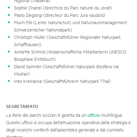
régional Chasseral)
Sophie Chanel (directrice du Parc naturel du Jorat)
Paolo Degiorgi (directeur du Parc Jura vaudois)
Flurin Filli (Leiter Naturschutz und Naturraummanagement
Schweizerischer Nationalpark)
Christoph Müller (Geschäftsführer Regionaler Naturpark
Schaffhausen)
Annette Schmid (Wissenschaftliche Mitarbeiterin UNESCO
Biosphäre Entlebuch)
David Spinnler (Geschäftsführer Naturpark Biosfera Val
Müstair)
Ines Kreinacke (Geschäftsführerin Naturpark Thal)
SEGRETARIATO
ufficio
La Rete dei parchi svizzeri è gestita da un
multilingue.
Questo ufficio si occupa dell'attuazione operativa della strategia e
degli incarichi conferiti dall'assemblea generale e dal comitato
direttore.