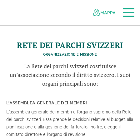
h
Al contenuto principale
Alla navigazione mobile
Alla ricerca
Al piè di pagina
Alla mappa del sito
Navigazione
Navigazione
nella
rapida
MAPPA
©
U
F
A
M
-
n
o
n
o
p
h
o
t
o
g
r
a
p
h
y
.
c
rete
B
i
s
f
e
r
a
V
a
M
s
t
a
i
r
dei
o
l
ü
parchi
svizzeri
RETE DEI PARCHI SVIZZERI
ORGANIZZAZIONE E MISSIONE
La Rete dei parchi svizzeri costituisce
un’associazione secondo il diritto svizzero. I suoi
organi principali sono:
L’ASSEMBLEA GENERALE DEI MEMBRI
L'assemblea generale dei membri è l'organo supremo della Rete
dei parchi svizzeri. Essa prende le decisioni relative al budget, alla
pianificazione e alla gestione del fatturato. Inoltre, elegge il
comitato direttore e l'organo di revisione.