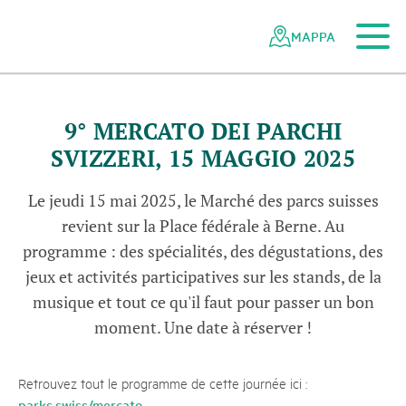
Al contenuto principale
Alla navigazione mobile
Alla ricerca
Al piè di pagina
Alla mappa del sito
Navigazione
Navigazione
nella
rapida
MAPPA
rete
dei
parchi
svizzeri
9° MERCATO DEI PARCHI
SVIZZERI, 15 MAGGIO 2025
Le jeudi 15 mai 2025, le Marché des parcs suisses
revient sur la Place fédérale à Berne. Au
programme : des spécialités, des dégustations, des
jeux et activités participatives sur les stands, de la
musique et tout ce qu'il faut pour passer un bon
moment. Une date à réserver !
Retrouvez tout le programme de cette journée ici :
parks.swiss/mercato