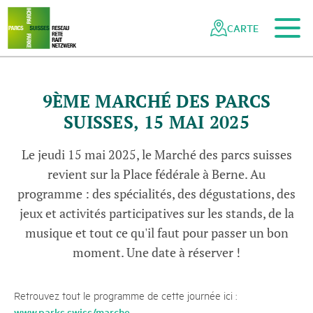
Vers le contenu principal
Vers la navigation mobile
Vers la recherche
Vers la zone des pieds
Vers le plan du site
Naviguer
Navigation
dans
rapide
CARTE
le
réseau
des
parcs
9ÈME MARCHÉ DES PARCS
suisses
SUISSES, 15 MAI 2025
Le jeudi 15 mai 2025, le Marché des parcs suisses
revient sur la Place fédérale à Berne. Au
programme : des spécialités, des dégustations, des
jeux et activités participatives sur les stands, de la
musique et tout ce qu'il faut pour passer un bon
moment. Une date à réserver !
Retrouvez tout le programme de cette journée ici :
www.parks.swiss/marche