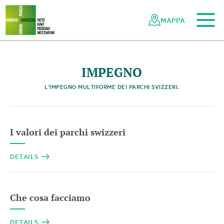
Al contenuto principale
Alla navigazione mobile
Alla ricerca
Al piè di pagina
Alla mappa del sito
Navigazione
Navigazione
nella
rapida
MAPPA
rete
dei
parchi
svizzeri
IMPEGNO
L'IMPEGNO MULTIFORME DEI PARCHI SVIZZERI.
I valori dei parchi swizzeri
DETAILS
Che cosa facciamo
DETAILS