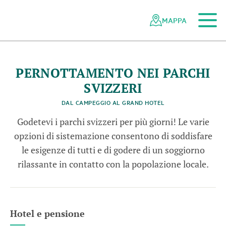
Al contenuto principale
Alla navigazione mobile
Alla ricerca
Al piè di pagina
Alla mappa del sito
Navigazione
Navigazione
nella
rapida
MAPPA
N
a
t
u
r
p
a
r
k
B
e
v
e
r
i
rete
n
s
©
S
T
-
U
F
A
M
a
r
c
u
G
y
g
e
M
r
dei
/
parchi
svizzeri
PERNOTTAMENTO NEI PARCHI
SVIZZERI
DAL CAMPEGGIO AL GRAND HOTEL
Godetevi i parchi svizzeri per più giorni! Le varie
opzioni di sistemazione consentono di soddisfare
le esigenze di tutti e di godere di un soggiorno
rilassante in contatto con la popolazione locale.
Hotel e pensione