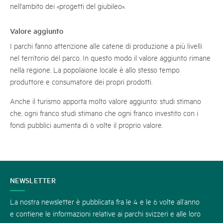
nell'ambito dei «progetti del giubileo».
Valore aggiunto
I parchi fanno attenzione alle catene di produzione a più livelli
nel territorio del parco. In questo modo il valore aggiunto rimane
nella regione. La popolaione locale è allo stesso tempo
produttore e consumatore dei propri prodotti.
Anche il turismo apporta molto valore aggiunto: studi stimano
che, ogni franco studi stimano che ogni franco investito con i
fondi pubblici aumenta di 6 volte il proprio valore.
CONTATTATECI
NEWSLETTER
La nostra newsletter è pubblicata fra le 4 e le 6 volte all’anno
e contiene le informazioni relative ai parchi svizzeri e alle loro