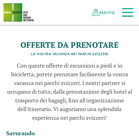
Al contenuto principale
Alla navigazione mobile
Alla ricerca
Al piè di pagina
Alla mappa del sito
Navigazione
Navigazione
nella
rapida
MAPPA
rete
dei
parchi
svizzeri
T
o
u
r
i
n
b
i
c
i
c
e
t
t
a
P
a
r
c
J
u
r
a
v
a
u
d
o
i
OFFERTE DA PRENOTARE
© Anne Moscatello
LA VOSTRA VACANZA NEI PARCHI SVIZZERI
l
s
Con queste offerte di escursioni a piedi e in
bicicletta, potete prenotare facilmente la vostra
vacanza nei parchi svizzeri. I nostri partner si
occupano di tutto, dalla prenotazione degli hotel al
trasporto dei bagagli, fino all'organizzazione
dell'itinerario. Vi auguriamo una splendida
esperienza nei parchi svizzeri!
Savurando