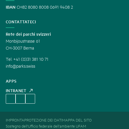
IBAN
CH82 8080 8008 0691 9408 2
CONTATTATECI
Rete dei parchi svizzeri
Monbijoustrasse 61
CH-3007 Berna
Tel. +41 (0)31 381 10 71
info@parks.swiss
APPS
INTRANET
IMPRONTA
PROTEZIONE DEI DATI
MAPPA DEL SITO
Sostegno dell'Ufficio federale dell'ambiente UFAM