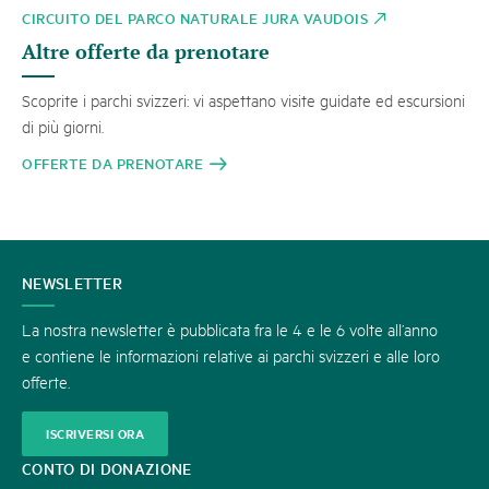
CIRCUITO DEL PARCO NATURALE JURA VAUDOIS
Altre offerte da prenotare
Scoprite i parchi svizzeri: vi aspettano visite guidate ed escursioni
di più giorni.
OFFERTE DA PRENOTARE
CONTATTATECI
NEWSLETTER
La nostra newsletter è pubblicata fra le 4 e le 6 volte all’anno
e contiene le informazioni relative ai parchi svizzeri e alle loro
offerte.
ISCRIVERSI ORA
CONTO DI DONAZIONE