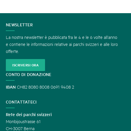
CONTATTATECI
NEWSLETTER
La nostra newsletter è pubblicata fra le 4 e le 6 volte all’anno
e contiene le informazioni relative ai parchi svizzeri e alle loro
offerte.
ISCRIVERSI ORA
CONTO DI DONAZIONE
IBAN
CH82 8080 8008 0691 9408 2
CONTATTATECI
Rete dei parchi svizzeri
Monbijoustrasse 61
CH-3007 Berna