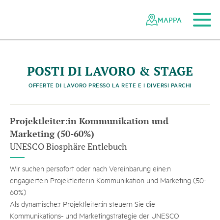
h
Al contenuto principale
Alla navigazione mobile
Alla ricerca
Al piè di pagina
Alla mappa del sito
Navigazione
Navigazione
nella
rapida
MAPPA
©
U
F
A
M
-
n
o
n
o
p
h
o
t
o
g
r
a
p
h
y
.
c
e
rete
e
l
a
n
s
P
a
r
c
o
n
a
t
u
r
l
r
e
g
i
o
a
P
f
y
n
-
F
i
n
g
e
dei
parchi
svizzeri
POSTI DI LAVORO & STAGE
OFFERTE DI LAVORO PRESSO LA RETE E I DIVERSI PARCHI
Projektleiter:in Kommunikation und
Marketing (50-60%)
UNESCO Biosphäre Entlebuch
Wir suchen persofort oder nach Vereinbarung eine:n
engagierte:n Projektleiter:in Kommunikation und Marketing (50-
60%)
Als dynamische:r Projektleiter:in steuern Sie die
Kommunikations- und Marketingstrategie der UNESCO