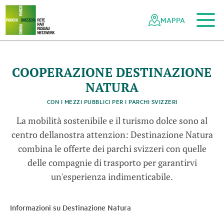
Al contenuto principale
Alla navigazione mobile
Alla ricerca
Al piè di pagina
Alla mappa del sito
Navigazione
Navigazione
nella
rapida
MAPPA
rete
dei
parchi
svizzeri
COOPERAZIONE DESTINAZIONE
NATURA
CON I MEZZI PUBBLICI PER I PARCHI SVIZZERI
La mobilità sostenibile e il turismo dolce sono al
centro dellanostra attenzion: Destinazione Natura
combina le offerte dei parchi svizzeri con quelle
delle compagnie di trasporto per garantirvi
un'esperienza indimenticabile.
Informazioni su Destinazione Natura