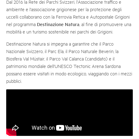
Dal 2016 la Rete dei Parchi Svizzeri, l'Associazione traffico e
ambiente e l'associazione grigionese per la protezione degli
uccelli collaborano con la Ferrovia Retica e Autopostale Grigioni
Destinazione Natura
nel programma
, al fine di promuovere una
mobilità e un turismo sostenibile nei parchi dei Grigioni.
Destinazione Natura si impegna a garantire che il Parco
Nazionale Svizzero, il Parc Ela, il Parco Naturale Beverin, la
Biosfera Val Müstair, il Parco Val Calanca (candidato) e il
patrimonio mondiale dell'UNESCO Tectonic Arena Sardona
possano essere visitati in modo ecologico, viaggiando con i mezzi
pubblici.