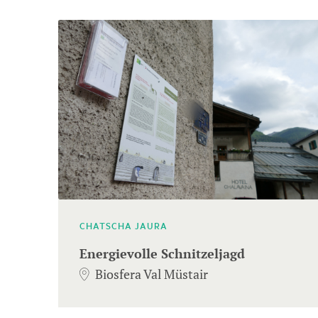
diverse
voci.
Utilizzare
i
tasti
freccia
per
navigare.
CHATSCHA JAURA
Energievolle Schnitzeljagd
Biosfera Val Müstair