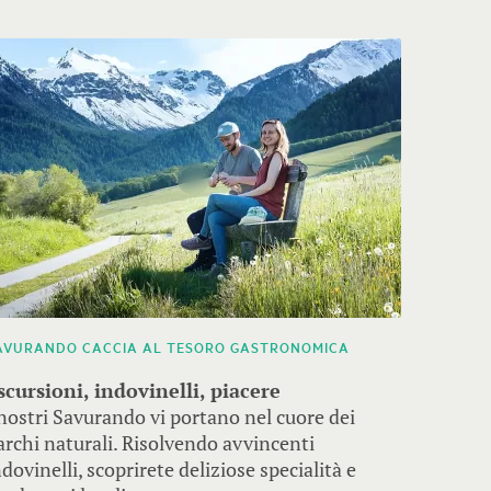
AVURANDO CACCIA AL TESORO GASTRONOMICA
TOUR IN 
scursioni, indovinelli, piacere
Alla sc
 nostri Savurando vi portano nel cuore dei
Da Sciaf
archi naturali. Risolvendo avvincenti
parchi n
ndovinelli, scoprirete deliziose specialità e
Parteci