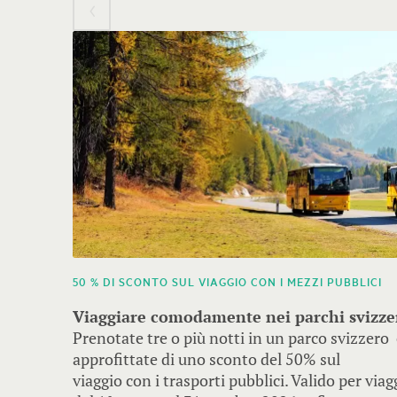
voci.
Utilizzare
i
tasti
freccia
per
navigare.
50 % DI SCONTO SUL VIAGGIO CON I MEZZI PUBBLICI
Viaggiare comodamente nei parchi svizze
Prenotate tre o più notti in un parco svizzero
approfittate di uno sconto del 50% sul
viaggio con i trasporti pubblici. Valido per viag