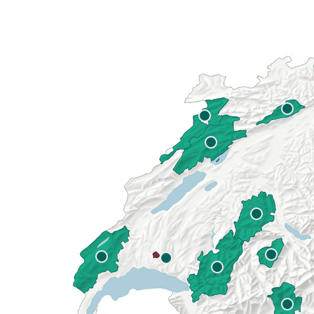
Naturpar
Regionaler Naturpark Schaffhausen
JURAPARK AARGAU
06
AUGUST
Parc Ela
Parc naturel régional Gruyère Pays-
Film Open Air & Kulinarik im MEC
d'Enhaut
Biosfera
Film Open Air & Kulinarik im MECK-Garten