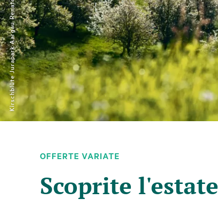
Kirschblüte Jurapark Aargau
OFFERTE VARIATE
Segue
un
Scoprite l'estat
elemento
carosello
con