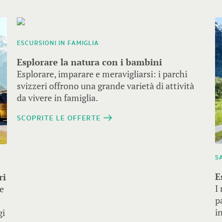
ESCURSIONI IN FAMIGLIA
Esplorare la natura con i bambini
Esplorare, imparare e meravigliarsi: i parchi
svizzeri offrono una grande varietà di attività
da vivere in famiglia.
SCOPRITE LE OFFERTE
S
E
ri
I
 e
p
i
gi