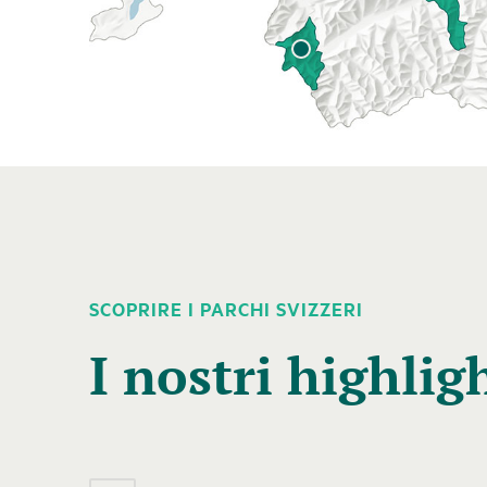
SCOPRIRE I PARCHI SVIZZERI
Segue
un
I nostri highlig
elemento
carosello
con
diverse