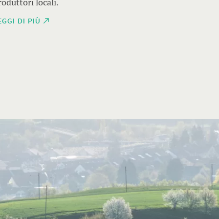
roduttori locali.
viaggio 
EGGI DI PIÙ
LEGGI D