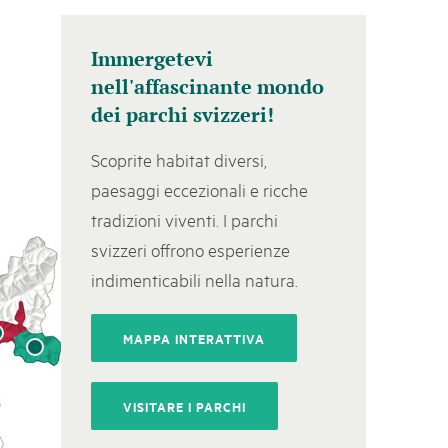
svizzeri, 15 maggio 2025
Immergetevi
é des parcs suisses revient sur la Place fédérale à Berne. Au
nell'affascinante mondo
s dégustations, des jeux et activités participatives sur les stands,
dei parchi svizzeri!
l faut pour passer un bon moment. Une date à réserver !
Scoprite habitat diversi,
paesaggi eccezionali e ricche
tradizioni viventi. I parchi
svizzeri offrono esperienze
indimenticabili nella natura.
MAPPA INTERATTIVA
VISITARE I PARCHI