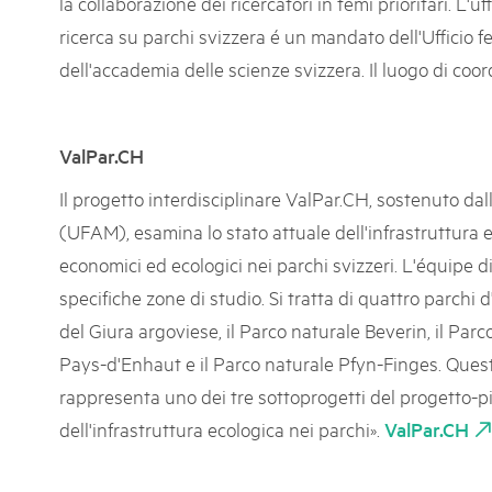
la collaborazione dei ricercatori in temi prioritari. L'
k Beverin
05. MAR. 2025
ricerca su parchi svizzera é un mandato dell'Ufficio
026
9° Mercato dei parchi 
 Val Müstair
dell'accademia delle scienze svizzera. Il luogo di coo
fluh.
Le jeudi 15 mai 2025, le March
programme : des spécialités, de
de la musique et tout ce qu'i
ValPar.CH
Il progetto interdisciplinare ValPar.CH, sostenuto dall
(UFAM), esamina lo stato attuale dell'infrastruttura eco
economici ed ecologici nei parchi svizzeri. L'équipe 
specifiche zone di studio. Si tratta di quattro parchi 
del Giura argoviese, il Parco naturale Beverin, il Par
Pays-d'Enhaut e il Parco naturale Pfyn-Finges. Quest
rappresenta uno dei tre sottoprogetti del progetto-pi
dell'infrastruttura ecologica nei parchi».
ValPar.CH