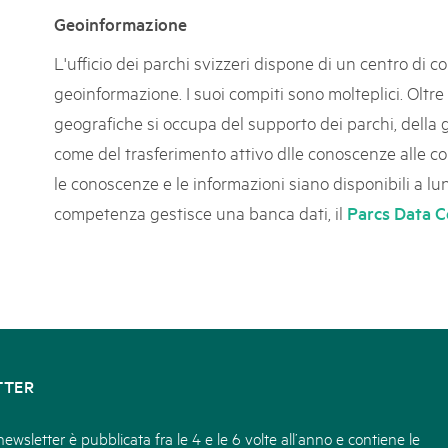
Geoinformazione
L'ufficio dei parchi svizzeri dispone di un centro di 
geoinformazione. I suoi compiti sono molteplici. Oltre
geografiche si occupa del supporto dei parchi, della g
come del trasferimento attivo dlle conoscenze alle 
le conoscenze e le informazioni siano disponibili a lun
competenza gestisce una banca dati, il
Parcs Data C
TTER
ewsletter è pubblicata fra le 4 e le 6 volte all’anno e contiene le