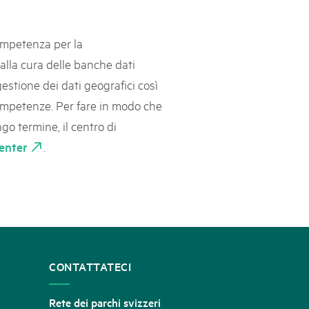
competenza per la
 alla cura delle banche dati
estione dei dati geografici così
competenze. Per fare in modo che
go termine, il centro di
.
enter
CONTATTATECI
Rete dei parchi svizzeri