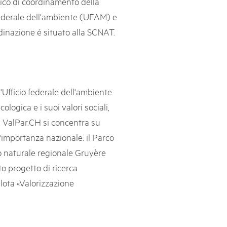
uffico di coordinamento della
 federale dell'ambiente (UFAM) e
svizzeri, 15 maggio 2025
rdinazione é situato alla SCNAT.
é des parcs suisses revient sur la Place fédérale à Berne. Au
s dégustations, des jeux et activités participatives sur les stands,
l faut pour passer un bon moment. Une date à réserver !
'Ufficio federale dell'ambiente
logica e i suoi valori sociali,
di ValPar.CH si concentra su
d'importanza nazionale: il Parco
co naturale regionale Gruyère
o progetto di ricerca
lota «Valorizzazione