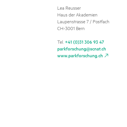
Naturpar
Regionaler Naturpark Schaffhausen
UNESCO BIOSPHÄRE ENTLEBUCH
07
AUGUST
Lea Reusser
Parc Ela
Parc naturel régional Gruyère Pays-
Exkursion Karst & Höhlen | 07.08.2
Haus der Akademien
d'Enhaut
Biosfera
Karst- und Höhlenwanderung an der Schratten
Laupenstrasse 7 / Postfach
CH-3001 Bern
Tel.
+41 (0)31 306 93 47
parkforschung@scnat.ch
www.parkforschung.ch