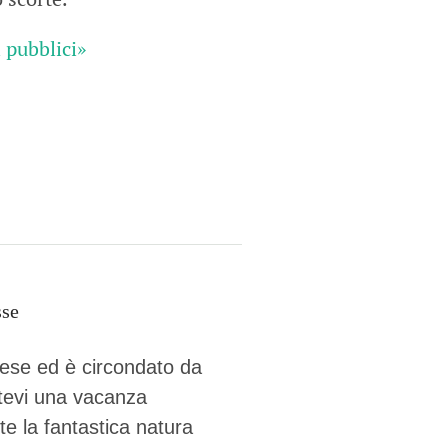
 pubblici»
svizzeri, 15 maggio 2025
é des parcs suisses revient sur la Place fédérale à Berne. Au
s dégustations, des jeux et activités participatives sur les stands,
l faut pour passer un bon moment. Une date à réserver !