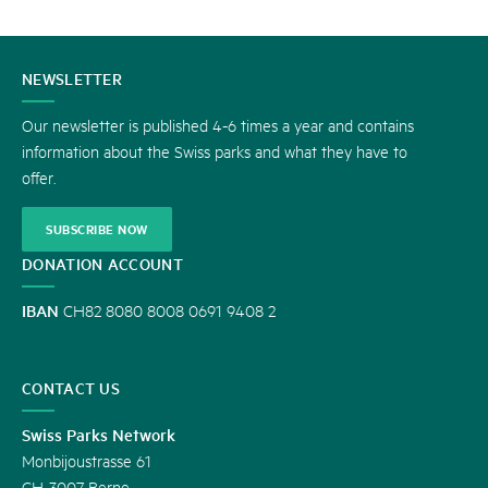
CONTACT
NEWSLETTER
US
Our newsletter is published 4-6 times a year and contains
information about the Swiss parks and what they have to
offer.
SUBSCRIBE NOW
DONATION ACCOUNT
IBAN
CH82 8080 8008 0691 9408 2
CONTACT US
Swiss Parks Network
Monbijoustrasse 61
CH-3007 Berne