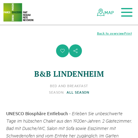
To the main content
To the mobile navigation
To search
To the footer
To the sitemap
Navigating
Quick
the
navigation
MAP
Swiss
parks
network
Back to overview
Print
i
s
B&B LINDENHEIM
BED AND BREAKFAST
SEASON:
ALL SEASON
UNESCO Biosphäre Entlebuch
-
Erleben Sie unbeschwerte
Tage im hübschen Chalet aus den 1920er-Jahren. 2 Gästezimmer,
Bad mit Dusche/WC, Salon mit Sofa sowie Esszimmer mit
Schwedenofen sind vom Entrée her zugänglich. Im Garten