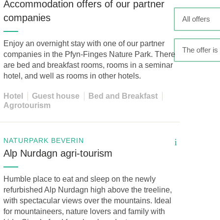
05. MAR. 2025
Accommodation offers of our partner
ark Beverin
9th national Swiss pa
la
companies
All offers
2026
Am Donnerstag, 15. Mai 2
a Val Müstair
rattenfluh.
Bern. Auf dem Programm s
Enjoy an overnight stay with one of our partner
Mitmach-Aktivitäten an de
The offer is 
companies in the Pfyn-Finges Nature Park. There
gute Zeit. Reservieren Si
are bed and breakfast rooms, rooms in a seminar
hotel, and well as rooms in other hotels.
Hotel
Guest house
Bed and Breakfast
Agrotourism
NATURPARK BEVERIN
i
Alp Nurdagn agri-tourism
Humble place to eat and sleep on the newly
refurbished Alp Nurdagn high above the treeline,
with spectacular views over the mountains. Ideal
for mountaineers, nature lovers and family with