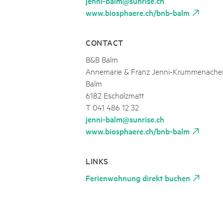
jenni-balm@sunrise.ch
www.biosphaere.ch/bnb-balm
CONTACT
B&B Balm
Annemarie & Franz Jenni-Krummenache
Balm
6182 Escholzmatt
T 041 486 12 32
jenni-balm@sunrise.ch
www.biosphaere.ch/bnb-balm
LINKS
Ferienwohnung direkt buchen