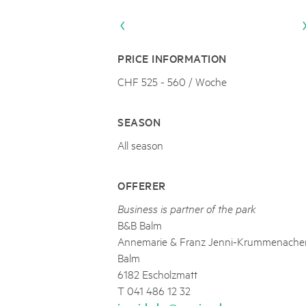
Naturpar
Regionaler Naturpark Schaffhausen
JURAPARK AARGAU
06
AUGUST
Parc Ela
Parc naturel régional Gruyère Pays-
Film Open Air & Kulinarik im MEC
d'Enhaut
Biosfera
Film Open Air & Kulinarik im MECK-Garten
PRICE INFORMATION
CHF 525 - 560 / Woche
SEASON
All season
OFFERER
Business is partner of the park
B&B Balm
Annemarie & Franz Jenni-Krummenache
Balm
6182 Escholzmatt
T 041 486 12 32