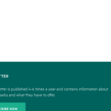
TTER
tter is published 4-6 times a year and contains information about
parks and what they have to offer.
CRIBE NOW