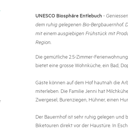
05. MAR. 2025
k Beverin
9th national Swiss pa
K-Garten
-
UNESCO Biosphäre Entlebuch
Geniessen
Am Donnerstag, 15. Mai 2025, 
 Val Müstair
dem Programm stehen Speziali
dem ruhig gelegenen Bio-Bergbauernhof. Di
Ständen, Musik und alles, was 
mit einem ausgiebigen Frühstück mit Prod
schon jetzt!
Region.
Die gemütliche 2.5-Zimmer-Ferienwohnung 
bietet eine grosse Wohnküche, ein Bad, Do
Gäste können auf dem Hof hautnah die Arbe
miterleben. Die Familie Jenni hat Milchküh
Zwergesel, Burenziegen, Hühner, einen Hu
r
Der Bauernhof ist sehr ruhig gelegen und 
Biketouren direkt vor der Haustüre. In Esch