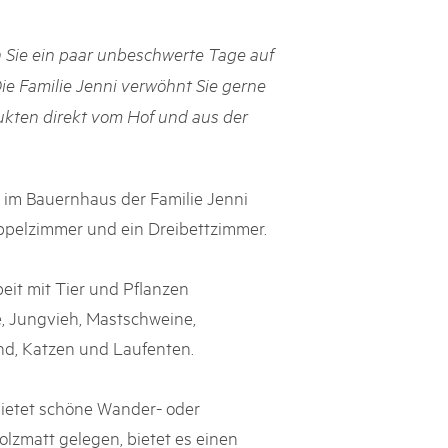
rks market, 15th May 2025
 Sie ein paar unbeschwerte Tage auf
ist der Pärke-Markt zurück auf dem Bundesplatz in Bern. Auf
täten, Degustationen, Spiele und Mitmach-Aktivitäten an den
e Familie Jenni verwöhnt Sie gerne
es braucht für eine gute Zeit. Reservieren Sie sich das Datum
ukten direkt vom Hof und aus der
im Bauernhaus der Familie Jenni
ppelzimmer und ein Dreibettzimmer.
it mit Tier und Pflanzen
e, Jungvieh, Mastschweine,
nd, Katzen und Laufenten.
bietet schöne Wander- oder
olzmatt gelegen, bietet es einen