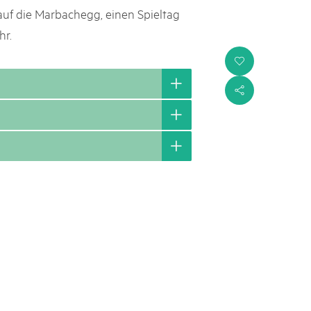
uf die Marbachegg, einen Spieltag
hr.
i
s