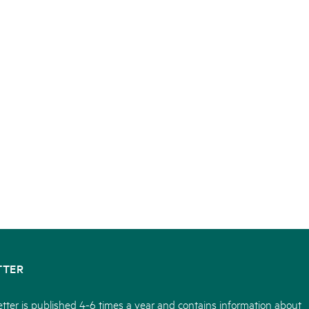
TTER
tter is published 4-6 times a year and contains information about