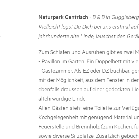
05. MAR. 2025
k Beverin
9th national Swiss pa
DU TRIENT
-
Naturpark Gantrisch
B & B in Guggisber
Am Donnerstag, 15. Mai 2025, 
 Val Müstair
dem Programm stehen Speziali
Vielleicht legst Du Dich bei uns erstmal auf
ure locale !
Ständen, Musik und alles, was 
jahrhunderte alte Linde, lauschst den Gerä
Z
schon jetzt!
-
Zum Schlafen und Ausruhen gibt es zwei M
- Pavillon im Garten. Ein Doppelbett mit viel
- Gästezimmer. Als EZ oder DZ buchbar, g
mit der Möglichkeit, aus dem Fenster in de
ebenfalls draussen auf einer gedeckten Lie
altehrwürdige Linde.
Allen Gästen steht eine Toilette zur Verfüg
Kochgelegenheit mit genügend Material u
Feuerstelle und Brennholz (zum Kochen, fürs
sowie diverse Sitzplätze. Zusätzlich gebuc