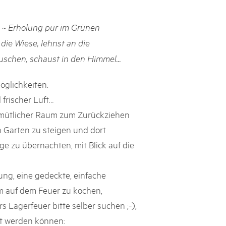
rks market, 15th May 2025
g ~ Erholung pur im Grünen
ist der Pärke-Markt zurück auf dem Bundesplatz in Bern. Auf
täten, Degustationen, Spiele und Mitmach-Aktivitäten an den
 die Wiese, lehnst an die
es braucht für eine gute Zeit. Reservieren Sie sich das Datum
uschen, schaust in den Himmel...
öglichkeiten:
 frischer Luft…
emütlicher Raum zum Zurückziehen
n Garten zu steigen und dort
ge zu übernachten, mit Blick auf die
ung, eine gedeckte, einfache
m auf dem Feuer zu kochen,
 Lagerfeuer bitte selber suchen ;-),
ht werden können: