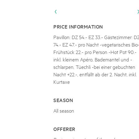
Naturpar
Regionaler Naturpark Schaffhausen
Parc Ela
Parc naturel régional Gruyère Pays-
PARC NATUREL RÉGIONAL DE LA VALLÉE 
08
AUGUST
d'Enhaut
Biosfera
Excursion - Alpage de Fenestral
PRICE INFORMATION
Immersion dans le monde fascinant de l'agricult
Pavillon: DZ 54.- EZ 33.- Gästezimmer: D
74.- EZ 47.- pro Nacht -vegetarisches Bio
Frühstück 22.- pro Person -Hot Pot 90.-
inkl. kleinem Apéro, Bademantel und -
schlarpen, Tüechli -bei einer gebuchten
Nacht +22.-, entfällt ab der 2. Nacht, inkl.
Kurtaxe
SEASON
All season
OFFERER