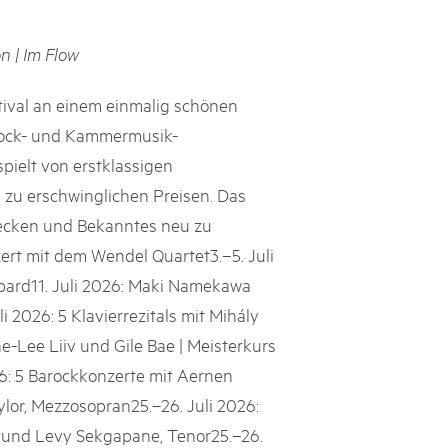
rks market, 15th May 2025
n | Im Flow
ist der Pärke-Markt zurück auf dem Bundesplatz in Bern. Auf
täten, Degustationen, Spiele und Mitmach-Aktivitäten an den
es braucht für eine gute Zeit. Reservieren Sie sich das Datum
stival an einem einmalig schönen
 Barock- und Kammermusik-
pielt von erstklassigen
s zu erschwinglichen Preisen. Das
decken und Bekanntes neu zu
ert mit dem Wendel Quartet3.–5. Juli
ard11. Juli 2026: Maki Namekawa
li 2026: 5 Klavierrezitals mit Mihály
e-Lee Liiv und Gile Bae | Meisterkurs
026: 5 Barockkonzerte mit Aernen
ylor, Mezzosopran25.–26. Juli 2026:
o und Levy Sekgapane, Tenor25.–26.