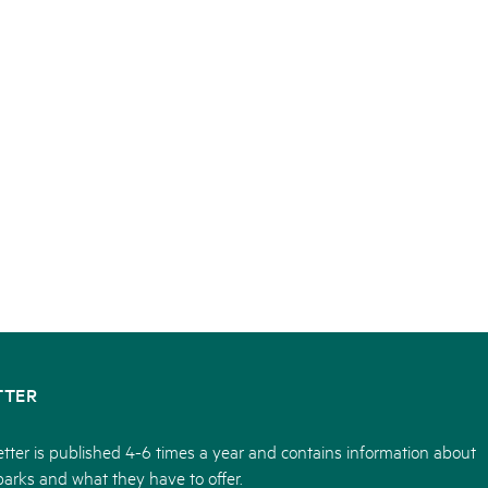
TTER
tter is published 4-6 times a year and contains information about
parks and what they have to offer.