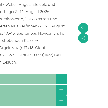
itz Weber, Angela Steidele und
öttinger2.–14. August 2026:
sterkonzerte, 1 Jazzkonzert und
ierten Musiker*innen27.–30. August
i
f5., 10.–13. September: Newcomers | 6
s
ufstrebenden Klassik-
gelrezital), 17./18. Oktober
 2026 / 1. Januar 2027 (Jazz).Das
en Besuch.