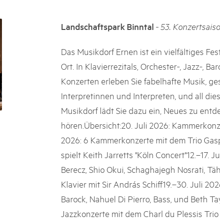
05. MAR. 2025
k Beverin
9th national Swiss pa
-
Landschaftspark Binntal
53. Konzertsaiso
Am Donnerstag, 15. Mai 2025, 
 Val Müstair
dem Programm stehen Speziali
Ständen, Musik und alles, was 
Das Musikdorf Ernen ist ein vielfältiges Fe
raktischen Naturschutz.
schon jetzt!
Ort. In Klavierrezitals, Orchester-, Jazz-,
Konzerten erleben Sie fabelhafte Musik, ges
Interpretinnen und Interpreten, und all die
Musikdorf lädt Sie dazu ein, Neues zu ent
hören.Übersicht:20. Juli 2026: Kammerkonz
2026: 6 Kammerkonzerte mit dem Trio Gasp
spielt Keith Jarretts "Köln Concert"12.–17. Ju
Berecz, Shio Okui, Schaghajegh Nosrati, Täh
Klavier mit Sir András Schiff19.–30. Juli 2
Barock, Nahuel Di Pierro, Bass, und Beth Ta
Jazzkonzerte mit dem Charl du Plessis Tri