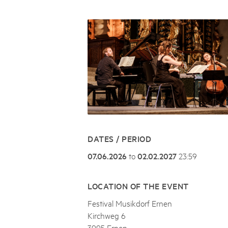
Naturpar
Regionaler Naturpark Schaffhausen
chalet des Morteys
Parc Ela
Parc naturel régional Gruyère Pays-
d'Enhaut
Biosfera
PARC ELA
08
AUGUST
Heuschrecken-Kurs im Parc Ela
Heuschrecke hat eine wichtige Bedeutung im p
DATES / PERIOD
07.06.2026
to
02.02.2027
23:59
LOCATION OF THE EVENT
Festival Musikdorf Ernen
Kirchweg 6
3995 Ernen