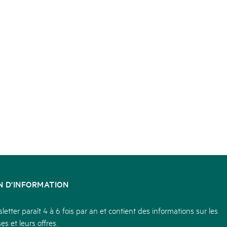
N D'INFORMATION
etter paraît 4 à 6 fois par an et contient des informations sur les
es et leurs offres.