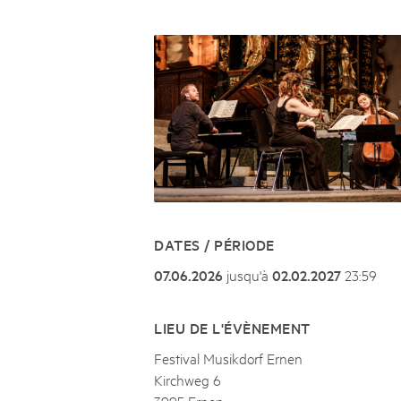
Naturpar
Regionaler Naturpark Schaffhausen
UNESCO BIOSPHÄRE ENTLEBUCH
07
AOÛT
Parc Ela
Parc naturel régional Gruyère Pays-
Exkursion Karst & Höhlen | 07.08.2
d'Enhaut
Biosfera
Karst- und Höhlenwanderung an der Schratten
DATES / PÉRIODE
07.06.2026
jusqu'à
02.02.2027
23:59
LIEU DE L'ÉVÈNEMENT
Festival Musikdorf Ernen
Kirchweg 6
3995 Ernen