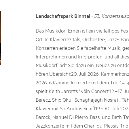
k Beverin
02. DÉC. 2025
026
Le Livre blanc des parc
-
Landschaftspark Binntal
53. Konzertsaiso
 Val Müstair
fluh.
Protéger la nature, préserver 
locale : les parcs suisses remp
Das Musikdorf Ernen ist ein vielfältiges Fe
vingt ans. Mais leurs actions s
Ort. In Klavierrezitals, Orchester-, Jazz-,
toujours comprises par le mond
Konzerten erleben Sie fabelhafte Musik, ges
publié le 2 décembre 2025, don
sur les parcs et mettent en lum
Interpretinnen und Interpreten, und all die
Musikdorf lädt Sie dazu ein, Neues zu ent
hören.Übersicht:20. Juli 2026: Kammerkonz
2026: 6 Kammerkonzerte mit dem Trio Gasp
spielt Keith Jarretts "Köln Concert"12.–17. Ju
Berecz, Shio Okui, Schaghajegh Nosrati, Täh
Klavier mit Sir András Schiff19.–30. Juli 2
Barock, Nahuel Di Pierro, Bass, und Beth Ta
Jazzkonzerte mit dem Charl du Plessis Tri