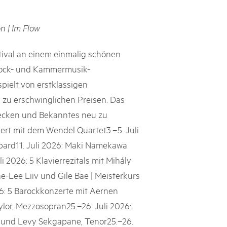
s suisses
n | Im Flow
les paysages, dynamiser les régions rurales et renforcer l’économie
lissent cette mission avec succès et conviction depuis près de
stival an einem einmalig schönen
e heurtent parfois à des limites et leurs positions ne sont pas
 Barock- und Kammermusik-
e politique ou le grand public. Le Livre blanc des parcs suisses,
pielt von erstklassigen
ne la parole à onze expert·e·s qui portent leur regard extérieur
ière les conditions-cadres dans lesquelles ils s’inscrivent.
s zu erschwinglichen Preisen. Das
decken und Bekanntes neu zu
ert mit dem Wendel Quartet3.–5. Juli
ard11. Juli 2026: Maki Namekawa
li 2026: 5 Klavierrezitals mit Mihály
e-Lee Liiv und Gile Bae | Meisterkurs
026: 5 Barockkonzerte mit Aernen
ylor, Mezzosopran25.–26. Juli 2026:
o und Levy Sekgapane, Tenor25.–26.