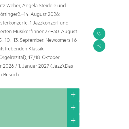
itz Weber, Angela Steidele und
öttinger2.–14. August 2026:
sterkonzerte, 1 Jazzkonzert und
ierten Musiker*innen27.–30. August
i
f5., 10.–13. September: Newcomers | 6
s
ufstrebenden Klassik-
gelrezital), 17./18. Oktober
 2026 / 1. Januar 2027 (Jazz).Das
en Besuch.