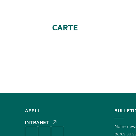
CARTE
CONTACT
APPLI
BULLETI
INTRANET
Notre newsl
parcs suiss