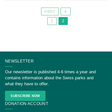
FIRST
o
1
2
CONTACT
NEWSLETTER
US
Our newsletter is published 4-6 times a year and
contains information about the Swiss parks and
what they have to offer.
SUBSCRIBE NOW
DONATION ACCOUNT