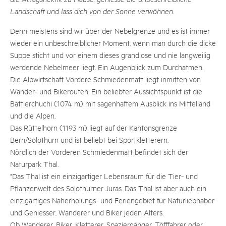
Landschaft und lass dich von der Sonne verwöhnen.
Denn meistens sind wir über der Nebelgrenze und es ist immer
wieder ein unbeschreiblicher Moment, wenn man durch die dicke
Suppe sticht und vor einem dieses grandiose und nie langweilig
werdende Nebelmeer liegt. Ein Augenblick zum Durchatmen.
Die Alpwirtschaft Vordere Schmiedenmatt liegt inmitten von
Wander- und Bikerouten. Ein beliebter Aussichtspunkt ist die
Bättlerchuchi (1074 m) mit sagenhaftem Ausblick ins Mittelland
und die Alpen.
Das Rüttelhorn (1193 m) liegt auf der Kantonsgrenze
Bern/Solothurn und ist beliebt bei Sportkletterern.
Nördlich der Vorderen Schmiedenmatt befindet sich der
Naturpark Thal.
"Das Thal ist ein einzigartiger Lebensraum für die Tier- und
Pflanzenwelt des Solothurner Juras. Das Thal ist aber auch ein
einzigartiges Naherholungs- und Feriengebiet für Naturliebhaber
und Geniesser, Wanderer und Biker jeden Alters.
Ob Wanderer, Biker, Kletterer, Spaziergänger, Töfffahrer oder