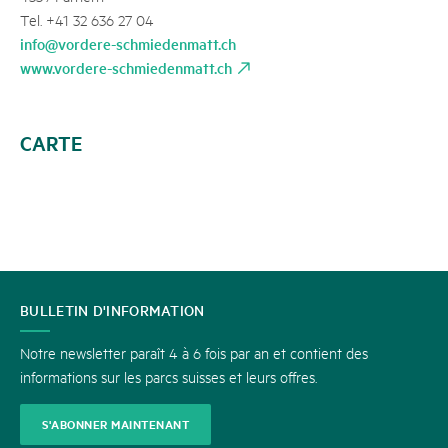
Tel. +41 32 636 27 04
info@vordere-schmiedenmatt.ch
www.vordere-schmiedenmatt.ch
CARTE
CONTACT
BULLETIN D'INFORMATION
Notre newsletter paraît 4 à 6 fois par an et contient des
informations sur les parcs suisses et leurs offres.
S'ABONNER MAINTENANT