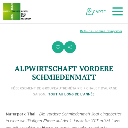
Vers le contenu principal
Vers la navigation mobile
Vers la recherche
Vers la zone des pieds
Vers le plan du site
Naviguer
Navigation
dans
rapide
CARTE
le
réseau
des
Retour au sommaire
Imprimer
parcs
suisses
i
s
ALPWIRTSCHAFT VORDERE
SCHMIEDENMATT
HÉBERGEMENT DE GROUPE
AUTRE
MÉTAIRIE / CHALET D'ALPAGE
SAISON:
TOUT AU LONG DE L'ANNÉE
Naturpark Thal
-
Die Vordere Schmiedenmatt liegt eingebettet
in einer weitläufigen Ebene auf der 1. Jurakette 1013 m.ü.M. Lass
die Alltagshektik zu Hause, geniesse die unbeschreibliche