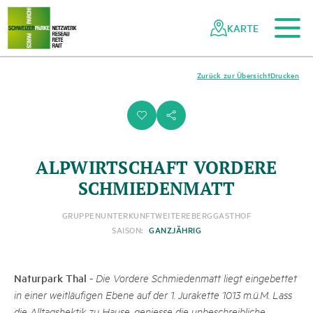
Zum Hauptinhalt
Zur mobilen Navigation
Zur Suche
Zum Fussbereich
Zur Sitemap
Navigieren
Schnellnavigation
in
KARTE
Netzwerk
Schweizer
Pärke
Zurück zur Übersicht
Drucken
i
s
ALPWIRTSCHAFT VORDERE
SCHMIEDENMATT
GRUPPENUNTERKUNFT
WEITERE
BERGGASTHOF
SAISON:
GANZJÄHRIG
Naturpark Thal
-
Die Vordere Schmiedenmatt liegt eingebettet
in einer weitläufigen Ebene auf der 1. Jurakette 1013 m.ü.M. Lass
die Alltagshektik zu Hause, geniesse die unbeschreibliche