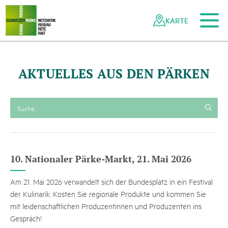
Zum Hauptinhalt
Zur mobilen Navigation
Zur Suche
Zum Fussbereich
Zur Sitemap
Navigieren
Schnellnavigation
in
KARTE
Netzwerk
Schweizer
Pärke
AKTUELLES AUS DEN PÄRKEN
10. Nationaler Pärke-Markt, 21. Mai 2026
Am 21. Mai 2026 verwandelt sich der Bundesplatz in ein Festival
der Kulinarik. Kosten Sie regionale Produkte und kommen Sie
mit leidenschaftlichen Produzentinnen und Produzenten ins
Gespräch!