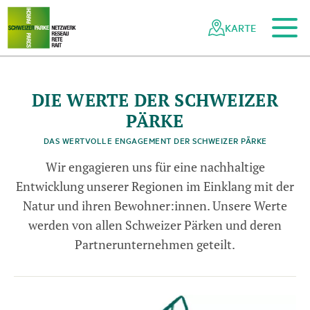
Zum Hauptinhalt
Zur mobilen Navigation
Zur Suche
Zum Fussbereich
Zur Sitemap
Navigieren
Schnellnavigation
in
KARTE
Netzwerk
Schweizer
Pärke
DIE WERTE DER SCHWEIZER
PÄRKE
DAS WERTVOLLE ENGAGEMENT DER SCHWEIZER PÄRKE
Wir engagieren uns für eine nachhaltige
Entwicklung unserer Regionen im Einklang mit der
Natur und ihren Bewohner:innen. Unsere Werte
werden von allen Schweizer Pärken und deren
Partnerunternehmen geteilt.