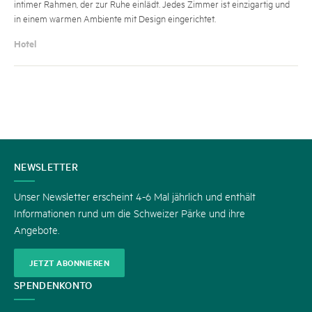
intimer Rahmen, der zur Ruhe einlädt. Jedes Zimmer ist einzigartig und
in einem warmen Ambiente mit Design eingerichtet.
Hotel
KONTAKT
NEWSLETTER
Unser Newsletter erscheint 4-6 Mal jährlich und enthält
Informationen rund um die Schweizer Pärke und ihre
Angebote.
JETZT ABONNIEREN
SPENDENKONTO