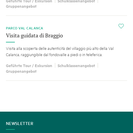
Geführte Tour / Exkursion
Schulklassenangebot
Gruppenangebot
i
PARCO VAL CALANCA
Visita guidata di Braggio
Visita alla scoperta delle autenticità del villaggio più alto della Val
Calanca, raggiungibile dal fondovalle a piedi o in teleferica.
Geführte Tour / Exkursion
Schulklassenangebot
Gruppenangebot
KONTAKT
NEWSLETTER