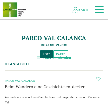
Zum Hauptinhalt
Zur mobilen Navigation
Zur Suche
Zum Fussbereich
Zur Sitemap
Navigieren
Schnellnavigation
in
KARTE
Netzwerk
Schweizer
Pärke
PARCO VAL CALANCA
JETZT ENTDECKEN
LISTE
KARTE
Filter einblenden
a
10 ANGEBOTE
i
PARCO VAL CALANCA
Beim Wandern eine Geschichte entdecken
Animation, inspiriert von Geschichten und Legenden aus dem Calanca-
Tal