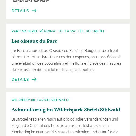
Bergen erhalten bleibt.
DETAILS
PARC NATUREL RÉGIONAL DE LA VALLÉE DU TRIENT
Les oiseaux du Parc
Le Parc a choisi deux "Oiseaux du Parc" : le Rougequeue à front
blanc et le Tétras-lyre. Pour ces deux espèces, nous procédons à
une évaluation des populations et mettons en place des mesures
d'amélioration de l'habitat et de la sensibilisation.
DETAILS
WILDNISPARK ZÜRICH SIHLWALD
Avimonitoring im Wildnispark Zürich Sihlwald
Brutvögel reagieren rasch auf ökologische Veränderungen und
zeigen die Qualität des Lebensraums an. Deshalb dient ihr
Monitoring im Naturwald Sihlwald als wichtiger Indikator für die