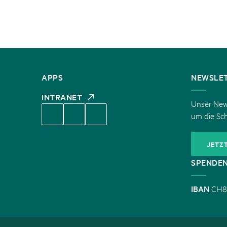
KONTAKT
APPS
NEWSLE
INTRANET
Unser News
um die Sc
JETZ
SPENDE
IBAN
CH8