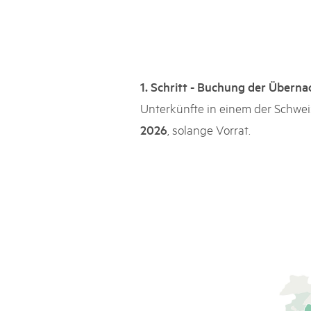
Naturpar
Regionaler Naturpark Schaffhausen
chalet des Morteys
Parc Ela
Parc naturel régional Gruyère Pays-
d'Enhaut
Biosfera
PARC ELA
08
AUGUST
Heuschrecken-Kurs im Parc Ela
Heuschrecke hat eine wichtige Bedeutung im p
© PostAuto
1. Schritt - Buchung der Überna
Unterkünfte in einem der Schwei
, solange Vorrat.
2026