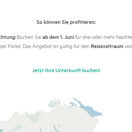
k Beverin
02. DEZ. 2025
Publikation «Weissbuc
 Val Müstair
So können Sie profitieren:
Die Schweizer Pärke sollen N
die regionale Wirtschaft förd
raktischen Naturschutz.
Engagement und durchaus erf
Buchen Sie
für drei oder mehr Nächt
chtung:
ab dem 1. Juni
Politik und Öffentlichkeit nic
zer Pärke. Das Angebot ist gültig für den
vo
Reisezeitraum
Schweizer Pärke» blicken 11 
beleuchten deren Rahmenbed
Jetzt Ihre Unterkunft buchen!