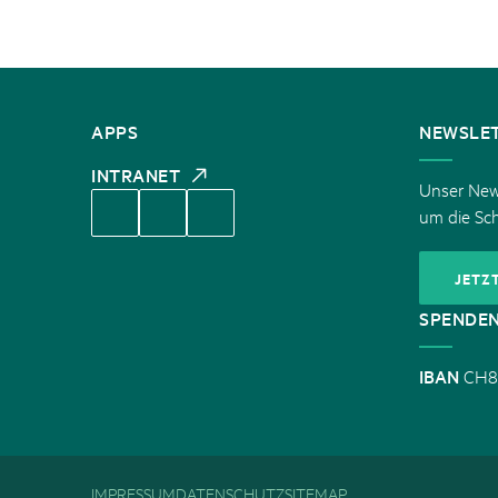
KONTAKT
APPS
NEWSLE
INTRANET
Unser News
um die Sc
JETZ
SPENDE
IBAN
CH8
IMPRESSUM
DATENSCHUTZ
SITEMAP