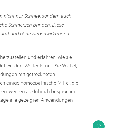
h Schweizer Pärke»
nn nicht nur Schnee, sondern auch
atur und Landschaft schützen, den ländlichen Raum beleben und
che Schmerzen bringen. Diese
ern: Diesen Auftrag setzen sie seit knapp 20 Jahren mit grossem
 sanft und ohne Nebenwirkungen
olgreich um. Sie stossen aber auch an Grenzen und werden von
ht immer verstanden. Im kürzlich publizierten «Weissbuch
Expertinnen und Experten von aussen auf die Pärke und
ingungen.
 herzustellen und erfahren, wie sie
 werden. Weiter lernen Sie Wickel,
ndungen mit getrockneten
h einige homöopathische Mittel, die
nen, werden ausführlich besprochen.
er Lage alle gezeigten Anwendungen
i