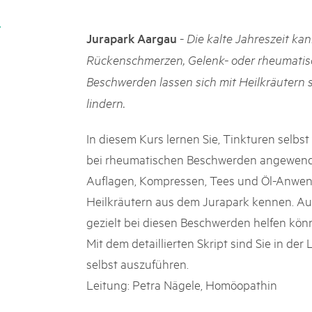
k Beverin
02. DEZ. 2025
K-Garten
Publikation «Weissbuc
-
Jurapark Aargau
Die kalte Jahreszeit ka
 Val Müstair
Die Schweizer Pärke sollen N
Rückenschmerzen, Gelenk- oder rheumatis
die regionale Wirtschaft förd
Beschwerden lassen sich mit Heilkräutern
Engagement und durchaus erf
Politik und Öffentlichkeit nic
lindern.
Schweizer Pärke» blicken 11 
beleuchten deren Rahmenbed
In diesem Kurs lernen Sie, Tinkturen selbst
bei rheumatischen Beschwerden angewendet
Auflagen, Kompressen, Tees und Öl-Anwe
Heilkräutern aus dem Jurapark kennen. Auc
gezielt bei diesen Beschwerden helfen kön
Mit dem detaillierten Skript sind Sie in d
selbst auszuführen.
Leitung: Petra Nägele, Homöopathin