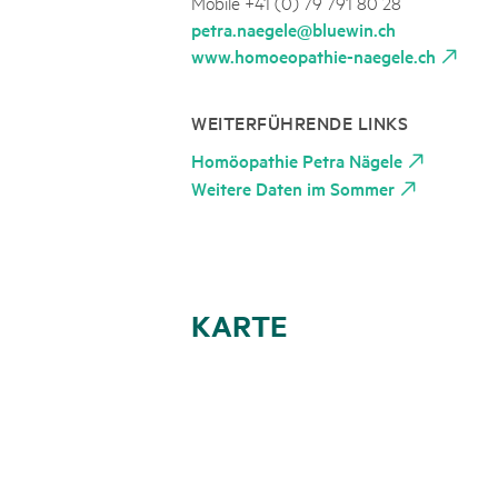
Mobile +41 (0) 79 791 80 28
petra.naegele@bluewin.ch
www.homoeopathie-naegele.ch
WEITERFÜHRENDE LINKS
Homöopathie Petra Nägele
Weitere Daten im Sommer
KARTE