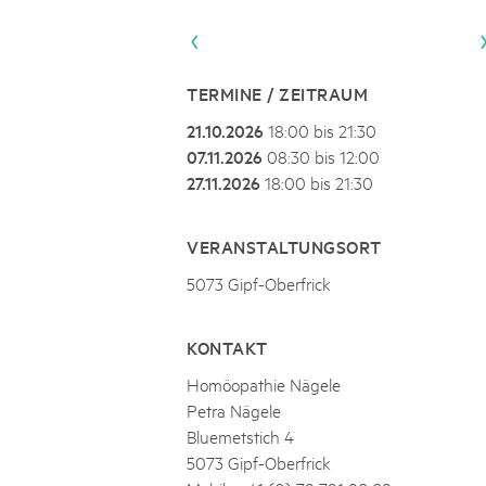
Naturpar
Regionaler Naturpark Schaffhausen
JURAPARK AARGAU
06
AUGUST
Parc Ela
Parc naturel régional Gruyère Pays-
Film Open Air & Kulinarik im MEC
d'Enhaut
Biosfera
Film Open Air & Kulinarik im MECK-Garten
TERMINE / ZEITRAUM
21.10.2026
18:00 bis 21:30
07.11.2026
08:30 bis 12:00
27.11.2026
18:00 bis 21:30
VERANSTALTUNGSORT
5073 Gipf-Oberfrick
KONTAKT
Homöopathie Nägele
Petra Nägele
Bluemetstich 4
5073 Gipf-Oberfrick