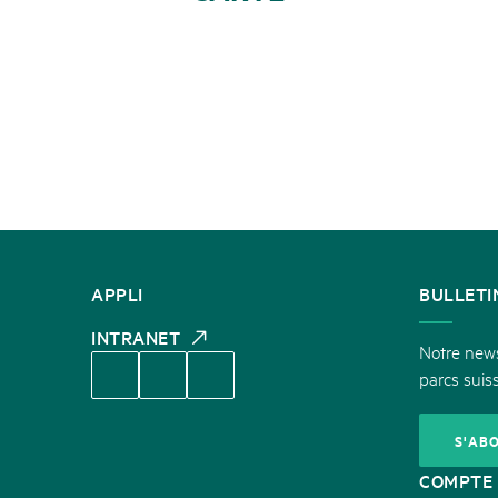
CONTACT
APPLI
BULLETI
INTRANET
Notre newsl
parcs suiss
S'AB
COMPTE 