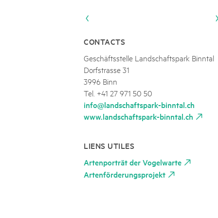
Naturpar
Regionaler Naturpark Schaffhausen
JURAPARK AARGAU
06
AOÛT
Parc Ela
Parc naturel régional Gruyère Pays-
Film Open Air & Kulinarik im MEC
d'Enhaut
Biosfera
Film Open Air & Kulinarik im MECK-Garten
CONTACTS
Geschäftsstelle Landschaftspark Binntal
Dorfstrasse 31
3996 Binn
Tel. +41 27 971 50 50
info@landschaftspark-binntal.ch
www.landschaftspark-binntal.ch
LIENS UTILES
Artenporträt der Vogelwarte
Artenförderungsprojekt