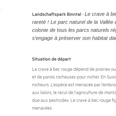
k Beverin
02. DÉC. 2025
K-Garten
Le Livre blanc des parc
-
Landschaftspark Binntal
Le crave à be
 Val Müstair
Protéger la nature, préserver 
rareté ! Le parc naturel de la Vallée
locale : les parcs suisses remp
colonie de tous les parcs naturels r
vingt ans. Mais leurs actions s
toujours comprises par le mond
s'engage à préserver son habitat d
publié le 2 décembre 2025, don
sur les parcs et mettent en lum
Situation de départ
Le crave à bec rouge dépend de prairies ouv
et de parois rocheuses pour nicher. En Suiss
nicheurs. L’espèce est menacée par l’embrou
aux loisirs, le recul de l’agriculture de mon
due aux pesticides. Le crave à bec rouge fi
menacées.