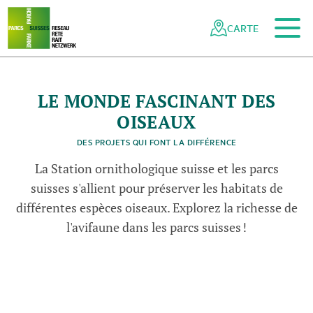
Vers le contenu principal
Vers la navigation mobile
Vers la recherche
Vers la zone des pieds
Vers le plan du site
Naviguer
Navigation
dans
rapide
CARTE
le
réseau
des
parcs
LE MONDE FASCINANT DES
suisses
OISEAUX
DES PROJETS QUI FONT LA DIFFÉRENCE
La Station ornithologique suisse et les parcs
suisses s'allient pour préserver les habitats de
différentes espèces oiseaux. Explorez la richesse de
l'avifaune dans les parcs suisses !