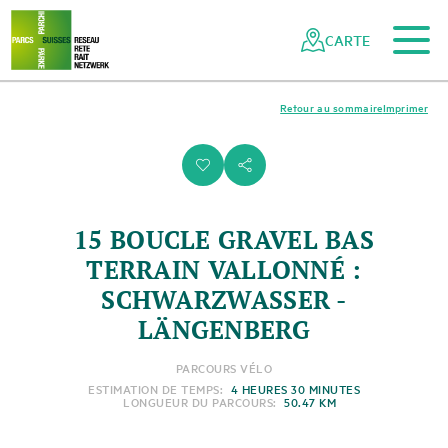
Vers le contenu principal
Vers la navigation mobile
Vers la recherche
Vers la zone des pieds
Vers le plan du site
Naviguer
Navigation
dans
rapide
CARTE
le
réseau
des
Retour au sommaire
Imprimer
parcs
suisses
i
s
15 BOUCLE GRAVEL BAS
TERRAIN VALLONNÉ :
SCHWARZWASSER -
LÄNGENBERG
PARCOURS VÉLO
ESTIMATION DE TEMPS:
4 HEURES 30 MINUTES
LONGUEUR DU PARCOURS:
50.47 KM