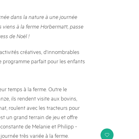
s suisses
rnée dans la nature à une journée
les paysages, dynamiser les régions rurales et renforcer l’économie
s viens à la ferme Horbermatt, passe
lissent cette mission avec succès et conviction depuis près de
ress de Noël !
e heurtent parfois à des limites et leurs positions ne sont pas
e politique ou le grand public. Le Livre blanc des parcs suisses,
ne la parole à onze expert·e·s qui portent leur regard extérieur
activités créatives, d'innombrables
ière les conditions-cadres dans lesquelles ils s’inscrivent.
 le programme parfait pour les enfants
ur temps à la ferme. Outre le
nze, ils rendent visite aux bovins,
hat, roulent avec les tracteurs pour
st un grand terrain de jeu et offre
 constante de Melanie et Philipp -
journée très variée à la ferme.
i