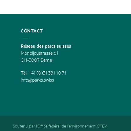
CONTACT
Réseau des parcs suisses
Monbijoustrasse 61
CH-3007 Berne
Tél. +41 (0)31 381 10 71
info@parks.swiss
Soutenu par l'Office fédéral de l'environnement OFEV