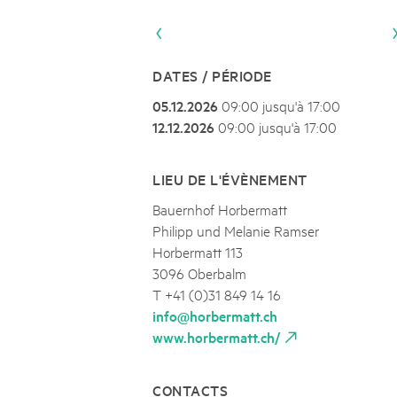
Naturpar
Regionaler Naturpark Schaffhausen
Parc Ela
Parc naturel régional Gruyère Pays-
PARC NATUREL RÉGIONAL DE LA VALLÉE 
08
AOÛT
d'Enhaut
Biosfera
Excursion - Alpage de Fenestral
DATES / PÉRIODE
Immersion dans le monde fascinant de l'agricult
05.12.2026
09:00 jusqu'à 17:00
12.12.2026
09:00 jusqu'à 17:00
LIEU DE L'ÉVÈNEMENT
Bauernhof Horbermatt
Philipp und Melanie Ramser
Horbermatt 113
3096 Oberbalm
T +41 (0)31 849 14 16
info@horbermatt.ch
www.horbermatt.ch/
CONTACTS