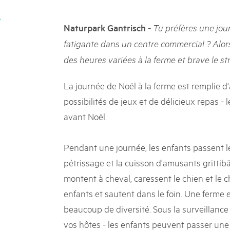
k Beverin
02. DÉC. 2025
DU TRIENT
Le Livre blanc des parc
-
Naturpark Gantrisch
Tu préfères une jou
 Val Müstair
Protéger la nature, préserver 
fatigante dans un centre commercial ? Alor
ure locale !
locale : les parcs suisses remp
des heures variées à la ferme et brave le st
vingt ans. Mais leurs actions s
toujours comprises par le mond
publié le 2 décembre 2025, don
La journée de Noël à la ferme est remplie d'
sur les parcs et mettent en lum
possibilités de jeux et de délicieux repas -
avant Noël.
Pendant une journée, les enfants passent le
pétrissage et la cuisson d'amusants grittibä
montent à cheval, caressent le chien et le c
enfants et sautent dans le foin. Une ferme e
beaucoup de diversité. Sous la surveillance
vos hôtes - les enfants peuvent passer une 