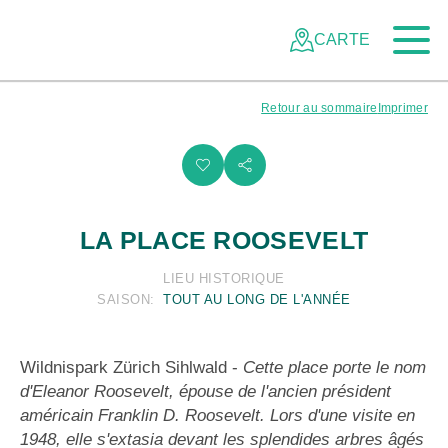
Naviguer
Navigation
Vers le contenu principal
Vers la navigation mobile
Vers la recherche
Vers la zone des pieds
Vers le plan du site
dans
rapide
CARTE
le
réseau
des
Retour au sommaire
Imprimer
parcs
suisses
i
s
LA PLACE ROOSEVELT
LIEU HISTORIQUE
SAISON:
TOUT AU LONG DE L'ANNÉE
Wildnispark Zürich Sihlwald
-
Cette place porte le nom
d'Eleanor Roosevelt, épouse de l'ancien président
américain Franklin D. Roosevelt. Lors d'une visite en
1948, elle s'extasia devant les splendides arbres âgés