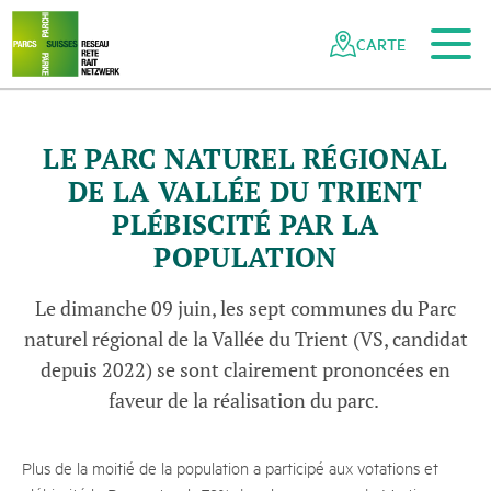
Vers le contenu principal
Vers la navigation mobile
Vers la recherche
Vers la zone des pieds
Vers le plan du site
Naviguer
Navigation
dans
rapide
CARTE
le
réseau
des
parcs
LE PARC NATUREL RÉGIONAL
suisses
DE LA VALLÉE DU TRIENT
PLÉBISCITÉ PAR LA
POPULATION
Le dimanche 09 juin, les sept communes du Parc
naturel régional de la Vallée du Trient (VS, candidat
depuis 2022) se sont clairement prononcées en
faveur de la réalisation du parc.
Plus de la moitié de la population a participé aux votations et