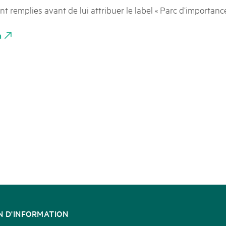
k Beverin
nt remplies avant de lui attribuer le label « Parc d’importance
02. DÉC. 2025
K-Garten
Le Livre blanc des parc
 Val Müstair
a
Protéger la nature, préserver 
locale : les parcs suisses remp
vingt ans. Mais leurs actions s
toujours comprises par le mond
publié le 2 décembre 2025, don
sur les parcs et mettent en lum
N D'INFORMATION