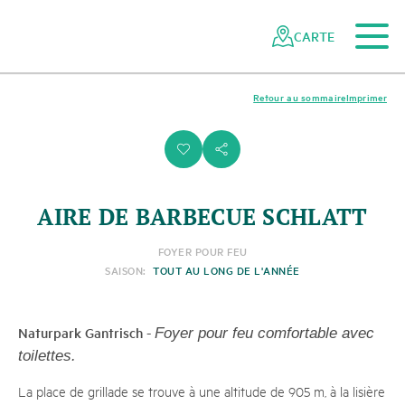
Vers le contenu principal
Vers la navigation mobile
Vers la recherche
Vers la zone des pieds
Vers le plan du site
Naviguer
Navigation
dans
rapide
CARTE
le
réseau
des
Retour au sommaire
Imprimer
parcs
suisses
i
s
AIRE DE BARBECUE SCHLATT
FOYER POUR FEU
SAISON:
TOUT AU LONG DE L'ANNÉE
Naturpark Gantrisch
-
Foyer pour feu comfortable avec
toilettes.
La place de grillade se trouve à une altitude de 905 m, à la lisière