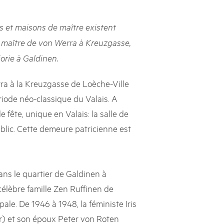
s suisses
s et maisons de maître existent
les paysages, dynamiser les régions rurales et renforcer l’économie
e maître de von Werra à Kreuzgasse,
lissent cette mission avec succès et conviction depuis près de
orie à Galdinen.
e heurtent parfois à des limites et leurs positions ne sont pas
e politique ou le grand public. Le Livre blanc des parcs suisses,
ne la parole à onze expert·e·s qui portent leur regard extérieur
rra à la Kreuzgasse de Loèche-Ville
ière les conditions-cadres dans lesquelles ils s’inscrivent.
ériode néo-classique du Valais. A
e fête, unique en Valais: la salle de
blic. Cette demeure patricienne est
ans le quartier de Galdinen à
célèbre famille Zen Ruffinen de
ale. De 1946 à 1948, la féministe Iris
r) et son époux Peter von Roten