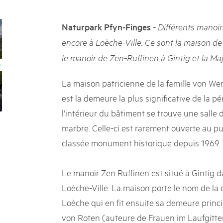
k Beverin
02. DÉC. 2025
rtginatsch
Le Livre blanc des parc
-
Naturpark Pfyn-Finges
Différents manoir
 Val Müstair
owie Alpfest
Protéger la nature, préserver 
encore à Loèche-Ville. Ce sont la maison d
locale : les parcs suisses remp
le manoir de Zen-Ruffinen à Gintig et la Maj
vingt ans. Mais leurs actions s
toujours comprises par le mond
publié le 2 décembre 2025, don
La maison patricienne de la famille von We
sur les parcs et mettent en lum
est la demeure la plus significative de la p
l'intérieur du bâtiment se trouve une salle d
marbre. Celle-ci est rarement ouverte au pu
classée monument historique depuis 1969.
Le manoir Zen Ruffinen est situé à Gintig d
Loèche-Ville. La maison porte le nom de la 
Loèche qui en fit ensuite sa demeure princip
von Roten (auteure de Frauen im Laufgitte