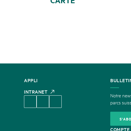
CARTE
CONTACT
APPLI
BULLETI
INTRANET
Notre newsl
parcs suiss
S'AB
COMPTE 