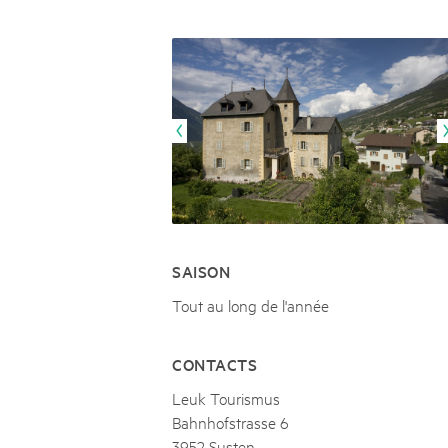
Naturpar
Regionaler Naturpark Schaffhausen
NATURPARK BEVERIN
09
AOÛT
Parc Ela
Parc naturel régional Gruyère Pays-
Alpfest und Einweihung Energia Cu
d'Enhaut
Biosfera
Einweihung des Energiesystems Curtginatsch s
SAISON
Tout au long de l'année
CONTACTS
Leuk Tourismus
Bahnhofstrasse 6
3952 Susten