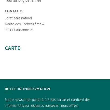
Tout au long de l'année
CONTACTS
Jorat parc naturel
Route des Corbessières 4
1000 Lausanne 25
CARTE
CONTACT
BULLETIN D'INFORMATION
Notre newsletter paraît 4 à 6 fois par an et contient des
informations sur les parcs suisses et leurs offres.