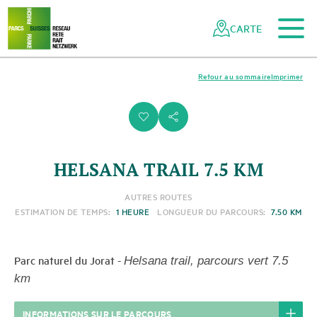
Vers le contenu principal
Vers la navigation mobile
Vers la recherche
Vers la zone des pieds
Vers le plan du site
Naviguer
Navigation
dans
rapide
CARTE
le
réseau
des
Retour au sommaire
Imprimer
parcs
suisses
i
s
HELSANA TRAIL 7.5 KM
AUTRES ROUTES
ESTIMATION DE TEMPS:
1 HEURE
LONGUEUR DU PARCOURS:
7.50 KM
Parc naturel du Jorat
-
Helsana trail, parcours vert 7.5
km
INFORMATIONS SUR LE PARCOURS