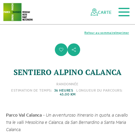
Vers le contenu principal
Vers la navigation mobile
Vers la recherche
Vers la zone des pieds
Vers le plan du site
Naviguer
Navigation
dans
rapide
CARTE
le
réseau
des
Retour au sommaire
Imprimer
parcs
suisses
i
s
SENTIERO ALPINO CALANCA
RANDONNÉE
ESTIMATION DE TEMPS:
36 HEURES
LONGUEUR DU PARCOURS:
45.00 KM
Parco Val Calanca
-
Un avventuroso itinerario in quota, a cavallo
tra le valli Mesolcina e Calanca, da San Bernardino a Santa Maria
Calanca.