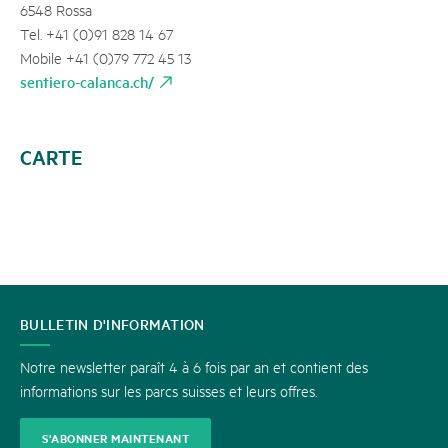
6548 Rossa
Tel. +41 (0)91 828 14 67
Mobile +41 (0)79 772 45 13
sentiero-calanca.ch/
CARTE
CONTACT
BULLETIN D'INFORMATION
Notre newsletter paraît 4 à 6 fois par an et contient des
informations sur les parcs suisses et leurs offres.
S'ABONNER MAINTENANT