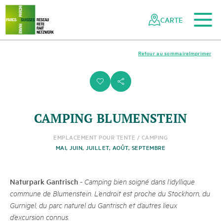
Vers le contenu principal
Vers la navigation mobile
Vers la recherche
Vers la zone des pieds
Vers le plan du site
Naviguer
Navigation
dans
rapide
CARTE
le
réseau
des
Retour au sommaire
Imprimer
parcs
suisses
i
s
CAMPING BLUMENSTEIN
EMPLACEMENT POUR TENTE / CAMPING
MAI, JUIN, JUILLET, AOÛT, SEPTEMBRE
Naturpark Gantrisch
-
Camping bien soigné dans l’idyllique
commune de Blumenstein. L’endroit est proche du Stockhorn, du
Gurnigel, du parc naturel du Gantrisch et d’autres lieux
d’excursion connus.