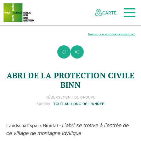
Vers le contenu principal
Vers la navigation mobile
Vers la recherche
Vers la zone des pieds
Vers le plan du site
Naviguer
Navigation
dans
rapide
CARTE
le
réseau
des
Retour au sommaire
Imprimer
parcs
suisses
i
s
ABRI DE LA PROTECTION CIVILE
BINN
HÉBERGEMENT DE GROUPE
SAISON:
TOUT AU LONG DE L'ANNÉE
Landschaftspark Binntal
-
L’abri se trouve à l’entrée de
ce village de montagne idyllique