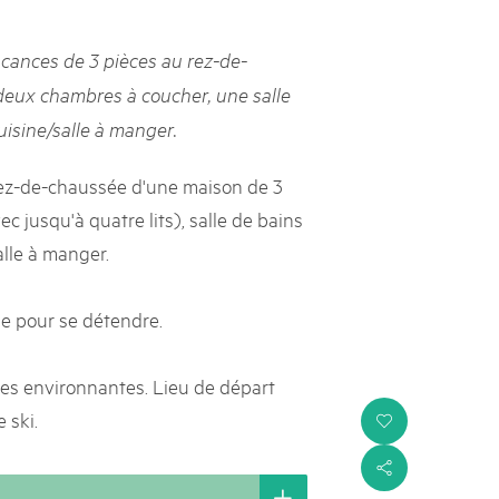
s suisses
ances de 3 pièces au rez-de-
les paysages, dynamiser les régions rurales et renforcer l’économie
deux chambres à coucher, une salle
lissent cette mission avec succès et conviction depuis près de
isine/salle à manger.
e heurtent parfois à des limites et leurs positions ne sont pas
e politique ou le grand public. Le Livre blanc des parcs suisses,
ne la parole à onze expert·e·s qui portent leur regard extérieur
ez-de-chaussée d'une maison de 3
ière les conditions-cadres dans lesquelles ils s’inscrivent.
 jusqu'à quatre lits), salle de bains
lle à manger.
e pour se détendre.
s environnantes. Lieu de départ
 ski.
i
s