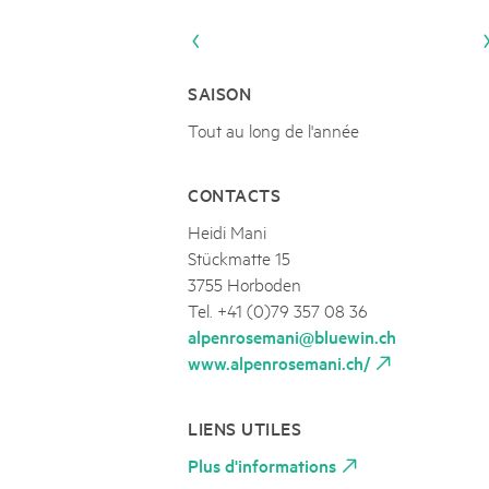
Naturpar
Regionaler Naturpark Schaffhausen
JURAPARK AARGAU
06
AOÛT
Parc Ela
Parc naturel régional Gruyère Pays-
Film Open Air & Kulinarik im MEC
d'Enhaut
Biosfera
Film Open Air & Kulinarik im MECK-Garten
SAISON
Tout au long de l'année
CONTACTS
Heidi Mani
Stückmatte 15
3755 Horboden
Tel. +41 (0)79 357 08 36
alpenrosemani@bluewin.ch
www.alpenrosemani.ch/
LIENS UTILES
Plus d'informations