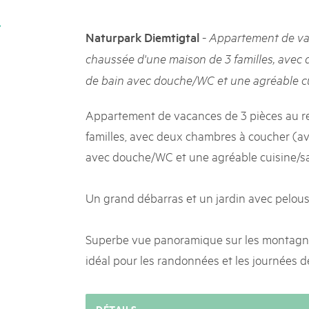
k Beverin
02. DÉC. 2025
K-Garten
Le Livre blanc des parc
-
Naturpark Diemtigtal
Appartement de vac
 Val Müstair
Protéger la nature, préserver 
chaussée d'une maison de 3 familles, avec 
locale : les parcs suisses remp
de bain avec douche/WC et une agréable cu
vingt ans. Mais leurs actions s
toujours comprises par le mond
publié le 2 décembre 2025, don
Appartement de vacances de 3 pièces au r
sur les parcs et mettent en lum
familles, avec deux chambres à coucher (avec
avec douche/WC et une agréable cuisine/sa
Un grand débarras et un jardin avec pelous
Superbe vue panoramique sur les montagne
idéal pour les randonnées et les journées de
DÉTAILS