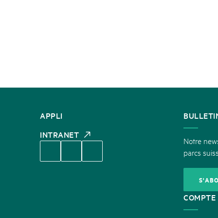
CONTACT
APPLI
BULLETI
INTRANET
Notre newsl
parcs suiss
S'AB
COMPTE 