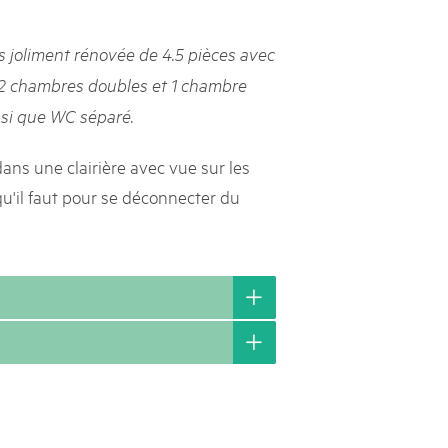
s suisses
 joliment rénovée de 4.5 pièces avec
les paysages, dynamiser les régions rurales et renforcer l’économie
, 2 chambres doubles et 1 chambre
lissent cette mission avec succès et conviction depuis près de
nsi que WC séparé.
e heurtent parfois à des limites et leurs positions ne sont pas
e politique ou le grand public. Le Livre blanc des parcs suisses,
ne la parole à onze expert·e·s qui portent leur regard extérieur
ans une clairière avec vue sur les
ière les conditions-cadres dans lesquelles ils s’inscrivent.
qu'il faut pour se déconnecter du