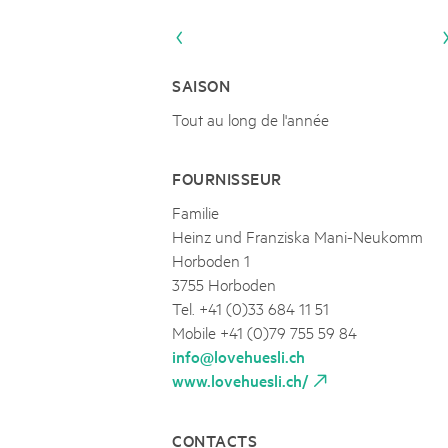
Naturpar
Regionaler Naturpark Schaffhausen
UNESCO BIOSPHÄRE ENTLEBUCH
07
AOÛT
Parc Ela
Parc naturel régional Gruyère Pays-
Exkursion Karst & Höhlen | 07.08.2
d'Enhaut
Biosfera
Karst- und Höhlenwanderung an der Schratten
SAISON
Tout au long de l'année
FOURNISSEUR
Familie
Heinz und Franziska Mani-Neukomm
Horboden 1
3755 Horboden
Tel. +41 (0)33 684 11 51
Mobile +41 (0)79 755 59 84
info@lovehuesli.ch
www.lovehuesli.ch/
CONTACTS