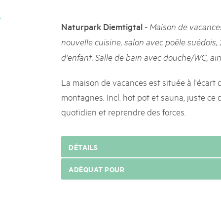
k Beverin
02. DÉC. 2025
026
Le Livre blanc des parc
-
Naturpark Diemtigtal
Maison de vacances
 Val Müstair
fluh.
Protéger la nature, préserver 
nouvelle cuisine, salon avec poêle suédois
locale : les parcs suisses remp
d'enfant. Salle de bain avec douche/WC, ai
vingt ans. Mais leurs actions s
toujours comprises par le mond
publié le 2 décembre 2025, don
La maison de vacances est située à l'écart d
sur les parcs et mettent en lum
montagnes. Incl. hot pot et sauna, juste ce 
quotidien et reprendre des forces.
DÉTAILS
ADÉQUAT POUR