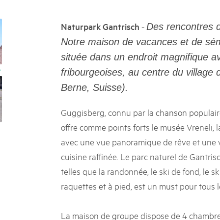
k Beverin
02. DÉC. 2025
K-Garten
Le Livre blanc des parc
-
Naturpark Gantrisch
Des rencontres da
 Val Müstair
Protéger la nature, préserver 
Notre maison de vacances et de sém
locale : les parcs suisses remp
située dans un endroit magnifique a
vingt ans. Mais leurs actions s
toujours comprises par le mond
fribourgeoises, au centre du village
publié le 2 décembre 2025, don
Berne, Suisse).
sur les parcs et mettent en lum
Guggisberg, connu par la chanson populair
offre comme points forts le musée Vreneli, 
avec une vue panoramique de rêve et une v
cuisine raffinée. Le parc naturel de Gantrisc
telles que la randonnée, le ski de fond, le 
raquettes et à pied, est un must pour tous le
La maison de groupe dispose de 4 chambre