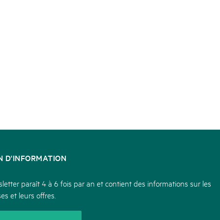
N D'INFORMATION
etter paraît 4 à 6 fois par an et contient des informations sur les
es et leurs offres.