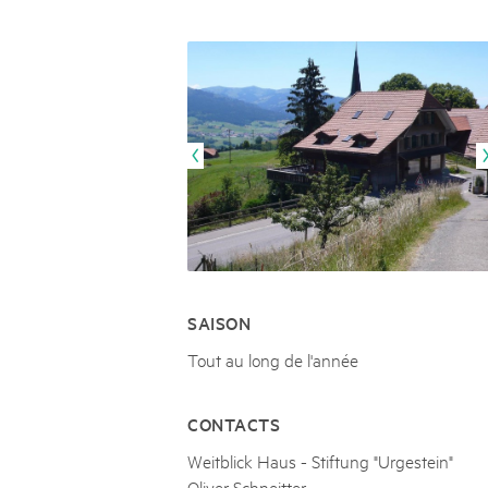
Naturpar
Regionaler Naturpark Schaffhausen
JURAPARK AARGAU
06
AOÛT
Parc Ela
Parc naturel régional Gruyère Pays-
Film Open Air & Kulinarik im MEC
d'Enhaut
Biosfera
Film Open Air & Kulinarik im MECK-Garten
SAISON
Tout au long de l'année
CONTACTS
Weitblick Haus - Stiftung "Urgestein"
Oliver Schneitter