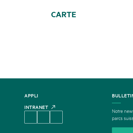
CARTE
CONTACT
APPLI
BULLETI
INTRANET
Notre newsl
parcs suiss