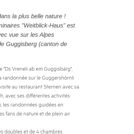
s suisses
ns la plus belle nature !
les paysages, dynamiser les régions rurales et renforcer l’économie
inaires "Weitblick-Haus" est
lissent cette mission avec succès et conviction depuis près de
vec vue sur les Alpes
e heurtent parfois à des limites et leurs positions ne sont pas
e politique ou le grand public. Le Livre blanc des parcs suisses,
 de Guggisberg (canton de
ne la parole à onze expert·e·s qui portent leur regard extérieur
ière les conditions-cadres dans lesquelles ils s’inscrivent.
e "Ds Vreneli ab em Guggisbärg",
la randonnée sur le Guggershörnli
isite au restaurant Sternen avec sa
h, avec ses différentes activités
ski, les randonnées guidées en
s fans de nature et de plein air.
s doubles et de 4 chambres