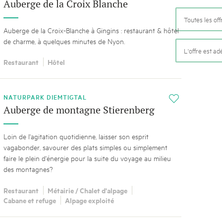
k Beverin
Auberge de la Croix Blanche
02. DÉC. 2025
Toutes les off
DU TRIENT
Le Livre blanc des parc
 Val Müstair
Auberge de la Croix-Blanche à Gingins : restaurant & hôtel
Protéger la nature, préserver 
de charme, à quelques minutes de Nyon.
ure locale !
locale : les parcs suisses remp
L'offre est a
vingt ans. Mais leurs actions s
Restaurant
Hôtel
toujours comprises par le mond
publié le 2 décembre 2025, don
sur les parcs et mettent en lum
NATURPARK DIEMTIGTAL
i
Auberge de montagne Stierenberg
Loin de l'agitation quotidienne, laisser son esprit
vagabonder, savourer des plats simples ou simplement
faire le plein d'énergie pour la suite du voyage au milieu
des montagnes?
Restaurant
Métairie / Chalet d'alpage
Cabane et refuge
Alpage exploité