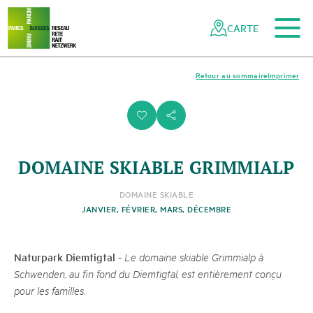
Vers le contenu principal
Vers la navigation mobile
Vers la recherche
Vers la zone des pieds
Vers le plan du site
Naviguer
Navigation
dans
rapide
CARTE
le
réseau
des
Retour au sommaire
Imprimer
parcs
suisses
i
s
DOMAINE SKIABLE GRIMMIALP
DOMAINE SKIABLE
JANVIER, FÉVRIER, MARS, DÉCEMBRE
Naturpark Diemtigtal
-
Le domaine skiable Grimmialp à
Schwenden, au fin fond du Diemtigtal, est entièrement conçu
pour les familles.